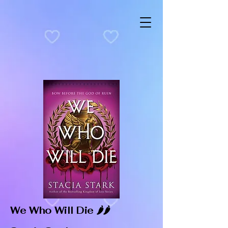
We Who Will Die 🌶️🌶️